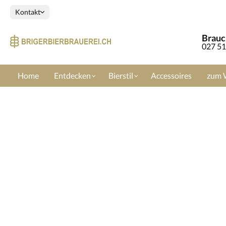
Kontakt
Brauch
027 51
Home
Entdecken
Bierstil
Accessoires
zum 