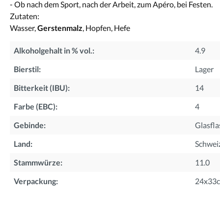
- Ob nach dem Sport, nach der Arbeit, zum Apéro, bei Festen.
Zutaten:
Wasser,
Gerstenmalz
, Hopfen, Hefe
Alkoholgehalt in % vol.:
4.9
Bierstil:
Lager
Bitterkeit (IBU):
14
Farbe (EBC):
4
Gebinde:
Glasfla
Land:
Schwei
Stammwürze:
11.0
Verpackung:
24x33c