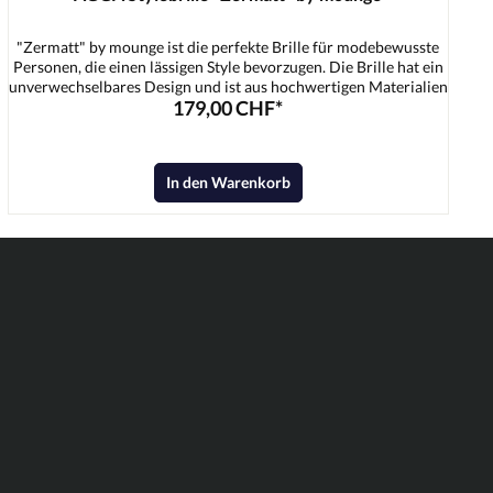
"Zermatt" by mounge ist die perfekte Brille für modebewusste
Personen, die einen lässigen Style bevorzugen. Die Brille hat ein
unverwechselbares Design und ist aus hochwertigen Materialien
179,00 CHF*
gefertigt. Sie ist leicht und sitzt perfekt. Die Gläser sind kratzfest
und bieten 100% Schutz vor UV-Strahlen.
In den Warenkorb