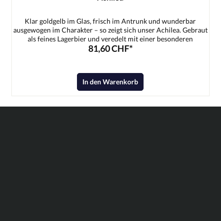
Klar goldgelb im Glas, frisch im Antrunk und wunderbar
ausgewogen im Charakter – so zeigt sich unser Achilea. Gebraut
als feines Lagerbier und veredelt mit einer besonderen
81,60 CHF*
Schafgarbe, bekommt dieses Bier genau das, was ihm seinen
Namen gibt: einen charmanten, kräuterfrischen Pfiff. Die
dezente Würze der Schafgarbe verbindet sich harmonisch mit
dem schlanken Malzkörper und einer sanften, sauber
In den Warenkorb
eingebundenen Bittere. Das Ergebnis ist ein erfrischendes,
überraschend vielschichtiges Lager, das leicht trinkbar bleibt –
und trotzdem im Gedächtnis bleibt.Zutaten:Wasser,
Gerstenmalz, Hopfen, Hefe