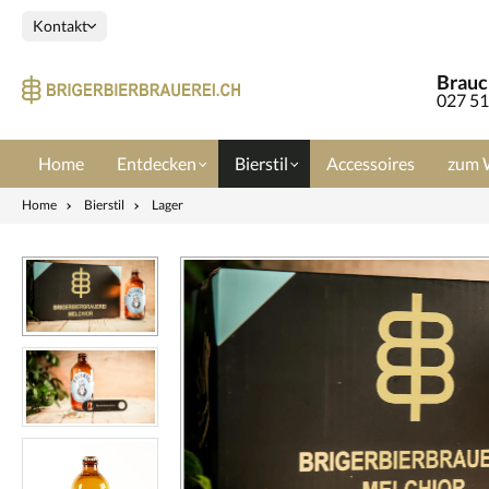
Kontakt
Brauch
027 51
Home
Entdecken
Bierstil
Accessoires
zum 
Home
Bierstil
Lager