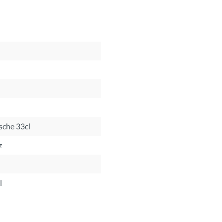
sche 33cl
z
l