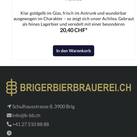
Klar goldgelb im Glas, frisch im Antrunk und wunderbar
ausgewogen im Charakter – so zeigt sich unser Achilea. Gebraut
als feines Lagerbier und veredelt mit einer besonderen
20,40 CHF*
Schafgarbe, bekommt dieses Bier genau das, was ihm seinen
Namen gibt: einen charmanten, kräuterfrischen Pfiff. Die
dezente Würze der Schafgarbe verbindet sich harmonisch mit
dem schlanken Malzkörper und einer sanften, sauber
In den Warenkorb
eingebundenen Bittere. Das Ergebnis ist ein erfrischendes,
überraschend vielschichtiges Lager, das leicht trinkbar bleibt –
und trotzdem im Gedächtnis bleibt.Zutaten:Wasser,
Gerstenmalz, Hopfen, Hefe
Schulhausstrasse 8, 3900 Brig
info@b-bb.ch
+41 27 510 88 88