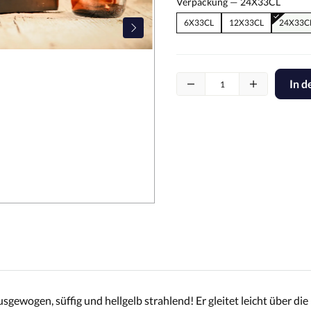
Verpackung —
24X33CL
6X33CL
12X33CL
24X33C
In 
sgewogen, süffig und hellgelb strahlend! Er gleitet leicht über d