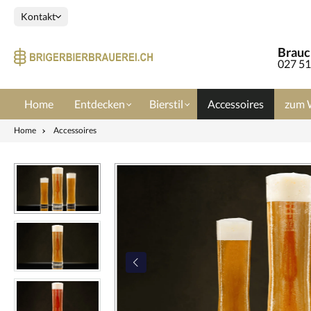
Kontakt
Brauch
027 51
Home
Entdecken
Bierstil
Accessoires
zum 
Home
Accessoires