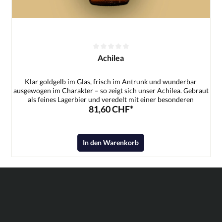
Achilea
Klar goldgelb im Glas, frisch im Antrunk und wunderbar
ausgewogen im Charakter – so zeigt sich unser Achilea. Gebraut
als feines Lagerbier und veredelt mit einer besonderen
81,60 CHF*
Schafgarbe, bekommt dieses Bier genau das, was ihm seinen
Namen gibt: einen charmanten, kräuterfrischen Pfiff. Die
dezente Würze der Schafgarbe verbindet sich harmonisch mit
dem schlanken Malzkörper und einer sanften, sauber
In den Warenkorb
eingebundenen Bittere. Das Ergebnis ist ein erfrischendes,
überraschend vielschichtiges Lager, das leicht trinkbar bleibt –
und trotzdem im Gedächtnis bleibt.Zutaten:Wasser,
Gerstenmalz, Hopfen, Hefe