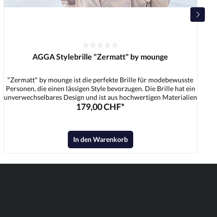
AGGA Stylebrille "Zermatt" by mounge
"Zermatt" by mounge ist die perfekte Brille für modebewusste
Personen, die einen lässigen Style bevorzugen. Die Brille hat ein
unverwechselbares Design und ist aus hochwertigen Materialien
179,00 CHF*
gefertigt. Sie ist leicht und sitzt perfekt. Die Gläser sind kratzfest
und bieten 100% Schutz vor UV-Strahlen.
In den Warenkorb