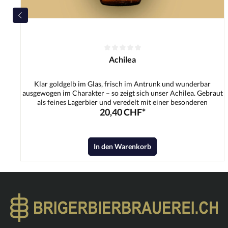
Achilea
Klar goldgelb im Glas, frisch im Antrunk und wunderbar
ausgewogen im Charakter – so zeigt sich unser Achilea. Gebraut
als feines Lagerbier und veredelt mit einer besonderen
20,40 CHF*
Schafgarbe, bekommt dieses Bier genau das, was ihm seinen
Namen gibt: einen charmanten, kräuterfrischen Pfiff. Die
dezente Würze der Schafgarbe verbindet sich harmonisch mit
dem schlanken Malzkörper und einer sanften, sauber
In den Warenkorb
eingebundenen Bittere. Das Ergebnis ist ein erfrischendes,
überraschend vielschichtiges Lager, das leicht trinkbar bleibt –
und trotzdem im Gedächtnis bleibt.Zutaten:Wasser,
Gerstenmalz, Hopfen, Hefe