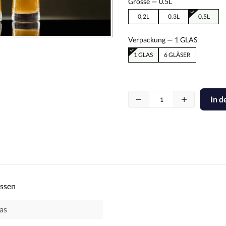
Grösse —
0.5L
0,2L
0.3L
0.5L
Verpackung —
1 GLAS
1 GLAS
6 GLÄSER
In 
össen
as